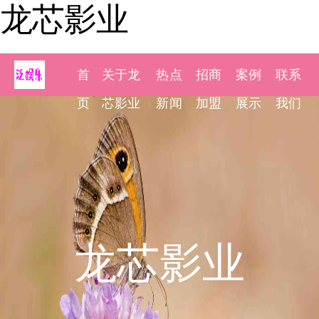
龙芯影业
首
关于龙
热点
招商
案例
联系
页
芯影业
新闻
加盟
展示
我们
龙芯影业